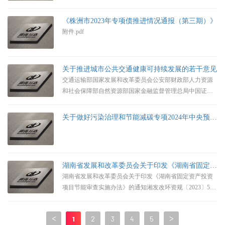
《株洲市2023年专项债推进情况通报（第三期）》
附件.pdf
关于推进城市公共交通健康可持续发展的若干意见
交通运输部国家发展和改革委员会公安部财政部人力资源
和社会保障部自然资源部国家金融监督管理总局中国证券
监督管理委员会中华全国总工会 关于推进城市公共交通健
康可持续发展的若干意见为全面贯彻落实党的二十大精
关于做好污染治理和节能减碳专项2024年中央预算内投资项目储备工作的通知
神，加快建设交通强国，深入实施城市公共交通优先发展
战略，加快推进城市公共交通健康可持续发展，现提出以
下意见。一、完善城市公共交通支持政策（一）落实运营
补贴补偿政策。各地要综合考虑城市规模、群众出行需求
湖南省发展和改革委员会关于印发《湖南省固定资产投资项目节能审查实施办法》的通知
等因素，
湖南省发展和改革委员会关于印发《湖南省固定资产投资
项目节能审查实施办法》的通知湘发改环资规〔2023〕525
号各市(州)发展改革委,湘江新区管委会经济发展局:现将
《湖南省固定资产投资项目节能审查实施办法》印发给你
<
1
2
3
4
5
>
们,请认真组织实施。湖南省发展和改革委员会2023年8月15