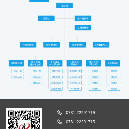
0731-22291719
0731-22291715