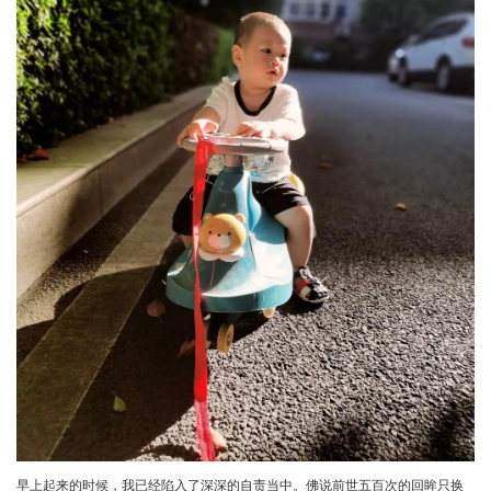
早上起来的时候，我已经陷入了深深的自责当中。佛说前世五百次的回眸只换