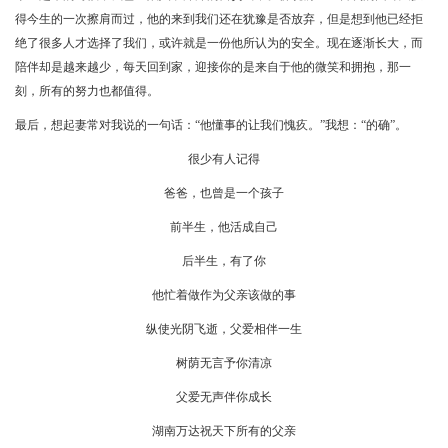
得今生的一次擦肩而过，他的来到我们还在犹豫是否放弃，但是想到他已经拒
绝了很多人才选择了我们，或许就是一份他所认为的安全。现在逐渐长大，而
陪伴却是越来越少，每天回到家，迎接你的是来自于他的微笑和拥抱，那一
刻，所有的努力也都值得。
最后，想起妻常对我说的一句话：“他懂事的让我们愧疚。”我想：“的确”。
很少有人记得
爸爸，也曾是一个孩子
前半生，他活成自己
后半生，有了你
他忙着做作为父亲该做的事
纵使光阴飞逝，父爱相伴一生
树荫无言予你清凉
父爱无声伴你成长
湖南万达祝天下所有的父亲