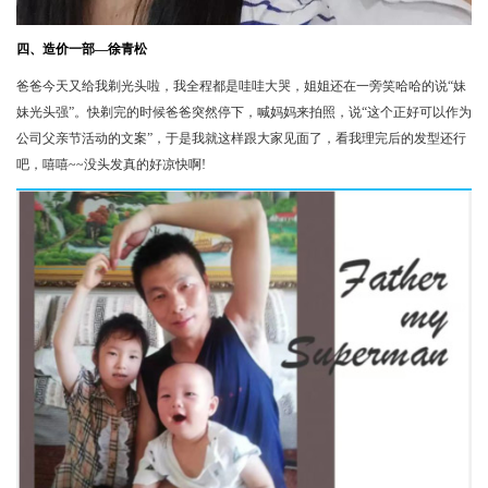
四、造价一部—徐青松
爸爸今天又给我剃光头啦，我全程都是哇哇大哭，姐姐还在一旁笑哈哈的说“妹
妹光头强”。快剃完的时候爸爸突然停下，喊妈妈来拍照，说“这个正好可以作为
公司父亲节活动的文案”，于是我就这样跟大家见面了，看我理完后的发型还行
吧，嘻嘻~~没头发真的好凉快啊!