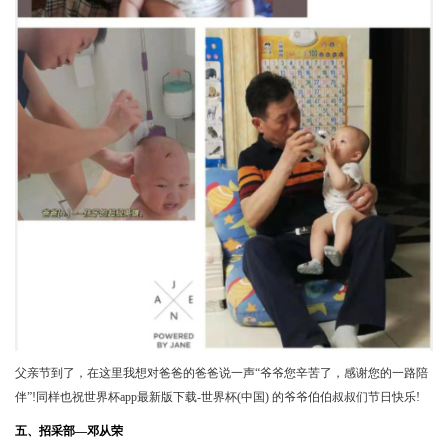
父亲节到了，在这里我想对爸爸的爸爸说一声“爷爷您辛苦了，感谢您的一路陪
伴”!同样也祝世界杯app最新版下载-世界杯(中国) 的爷爷伯伯叔叔们节日快乐!
五、招采部—邓从荣