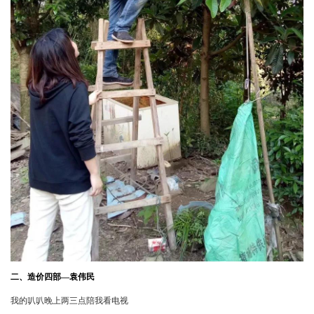
二、造价四部—袁伟民
我的叭叭晚上两三点陪我看电视