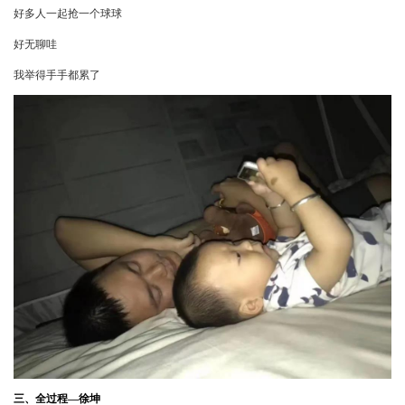
好多人一起抢一个球球
好无聊哇
我举得手手都累了
三、全过程—徐坤